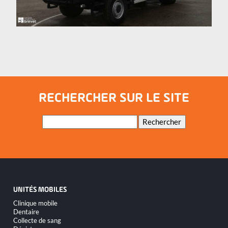
RECHERCHER SUR LE SITE
Mots-
Rechercher
clés
UNITÉS MOBILES
Aller
Clinique mobile
au
Dentaire
contenu
Collecte de sang