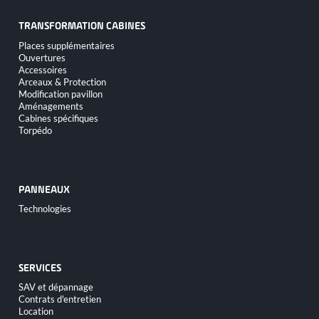
TRANSFORMATION CABINES
Aller
Places supplémentaires
au
Ouvertures
contenu
Accessoires
Arceaux & Protection
Modification pavillon
Aménagements
Cabines spécifiques
Torpédo
PANNEAUX
Aller
Technologies
au
contenu
SERVICES
Aller
SAV et dépannage
au
Contrats d'entretien
contenu
Location