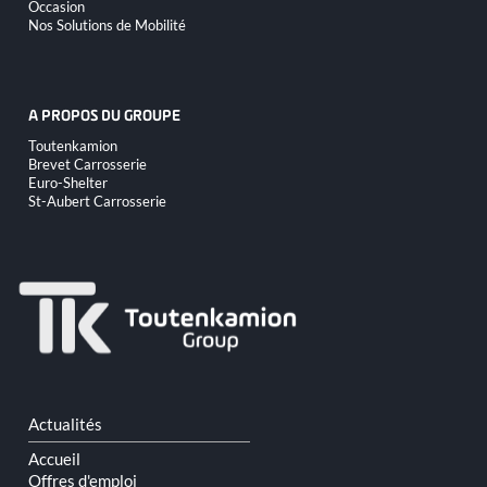
Occasion
Nos Solutions de Mobilité
A PROPOS DU GROUPE
Aller
Toutenkamion
au
Brevet Carrosserie
contenu
Euro-Shelter
St-Aubert Carrosserie
Aller
Actualités
au
contenu
Accueil
Offres d'emploi