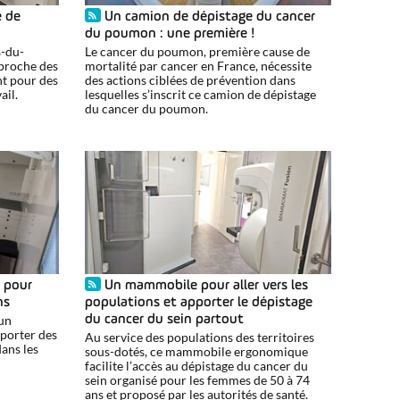
e de
Un camion de dépistage du cancer
du poumon : une première !
s-du-
Le cancer du poumon, première cause de
 proche des
mortalité par cancer en France, nécessite
nt pour des
des actions ciblées de prévention dans
ail.
lesquelles s’inscrit ce camion de dépistage
du cancer du poumon.
e pour
Un mammobile pour aller vers les
ns
populations et apporter le dépistage
 un
du cancer du sein partout
porter des
Au service des populations des territoires
dans les
sous-dotés, ce mammobile ergonomique
facilite l’accès au dépistage du cancer du
sein organisé pour les femmes de 50 à 74
ans et proposé par les autorités de santé.