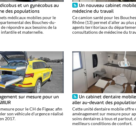
dicobus et un gynécobus au
Un nouveau cabinet mobil
he des populations
médecine du travail
ets médicaux mobiles pour le
Ce camion santé pour les Bouche
épartemental des Bouches-du-
Rhône (13) permet d'aller au plus
 de répondre aux besoins de la
agents territoriaux du départeme
infantile et maternelle.
consultations de médecine du trav
gement sur mesure pour un
Un cabinet dentaire mobil
 SMUR
aller au-devant des populatio
esure pour le CH de Figeac afin
Cette unité dentaire mobile offre
ler son véhicule d'urgence réalisé
aménagement sur mesure pour ap
en 2017.
soins dentaires à tous et partout, 
meilleurs conditions de confort.