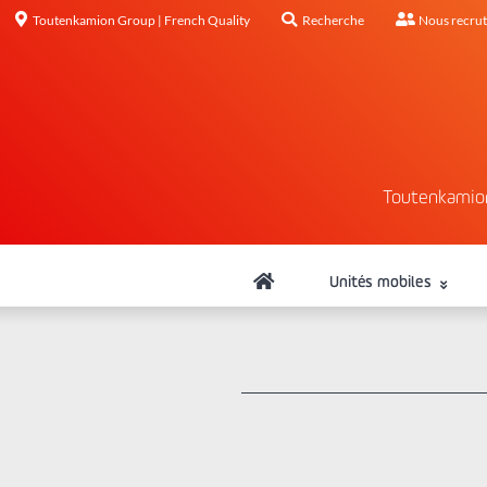
Toutenkamion Group | French Quality
Recherche
Nous recru
Toutenkamio
Unités mobiles