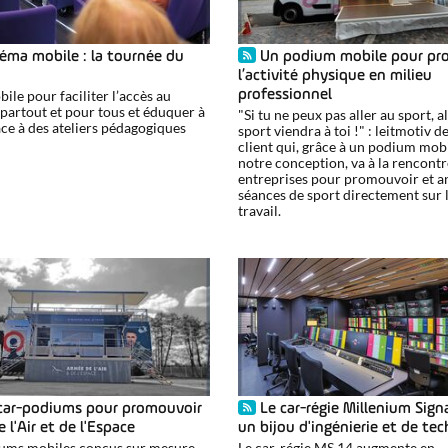
éma mobile : la tournée du
Un podium mobile pour pr
l’activité physique en milieu
ile pour faciliter l’accès au
professionnel
 partout et pour tous et éduquer à
"Si tu ne peux pas aller au sport, a
âce à des ateliers pédagogiques
sport viendra à toi !" : leitmotiv d
client qui, grâce à un podium mob
notre conception, va à la rencontr
entreprises pour promouvoir et a
séances de sport directement sur l
travail.
car-podiums pour promouvoir
Le car-régie Millenium Signa
 l'Air et de l'Espace
un bijou d'ingénierie et de te
ums mobiles conçus sur mesure
Le car-régie MS 14 augmente en