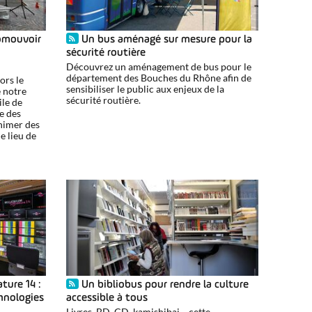
omouvoir
Un bus aménagé sur mesure pour la
sécurité routière
Découvrez un aménagement de bus pour le
département des Bouches du Rhône afin de
lors le
sensibiliser le public aux enjeux de la
e notre
sécurité routière.
ile de
e des
nimer des
e lieu de
ture 14 :
Un bibliobus pour rendre la culture
chnologies
accessible à tous
Livres, BD, CD, kamishibai… cette