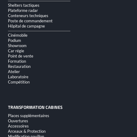
Shelters tactiques
Plateforme radar
Conteneurs techniques
Poste de commandement
Hôpital de campagne
Cinémobile
Podium
Showroom
Car régie
Point de vente
Formation
Restauration
Atelier
Laboratoire
Compétition
TRANSFORMATION CABINES
Aller
Places supplémentaires
au
Ouvertures
contenu
Accessoires
Arceaux & Protection
Modification pavillon