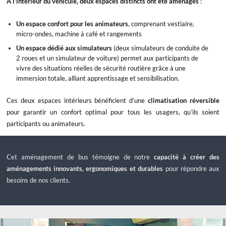
A l’intérieur du véhicule, deux espaces distincts ont été aménagés
:
Un espace confort
pour les animateurs
, comprenant vestiaire,
micro-ondes, machine à café et rangements
Un espace dédié aux simulateurs
(deux simulateurs de conduite de
2 roues et un simulateur de voiture) permet aux participants de
vivre des situations réelles de sécurité routière grâce à une
immersion totale, alliant apprentissage et sensibilisation.
Ces deux espaces intérieurs bénéficient d’une
climatisation réversible
pour garantir un confort optimal pour tous les usagers, qu’ils soient
participants ou animateurs.
Cet aménagement de bus témoigne de notre
capacité à créer des
aménagements innovants, ergonomiques et durables
pour répondre aux
besoins de nos clients.
x