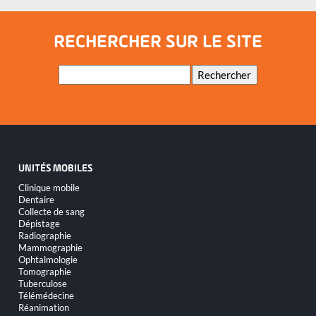
Installation d'équipements extérieurs pour le confort des utilisateurs
RECHERCHER SUR LE SITE
Mots-
Rechercher
clés
UNITÉS MOBILES
Aller
Clinique mobile
au
Dentaire
contenu
Collecte de sang
Dépistage
Radiographie
Mammographie
Ophtalmologie
Tomographie
Tuberculose
Télémédecine
Réanimation