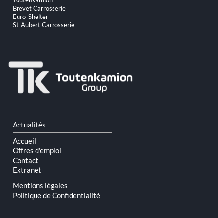
Toutenkamion
au
Brevet Carrosserie
contenu
Euro-Shelter
St-Aubert Carrosserie
Aller
Actualités
au
contenu
Accueil
Offres d'emploi
Contact
Extranet
Mentions légales
Politique de Confidentialité