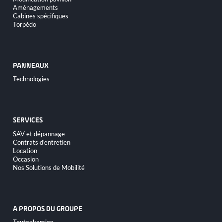
Aménagements
Cabines spécifiques
Torpédo
PANNEAUX
Aller
Technologies
au
contenu
SERVICES
Aller
SAV et dépannage
au
Contrats d'entretien
contenu
Location
Occasion
Nos Solutions de Mobilité
A PROPOS DU GROUPE
Aller