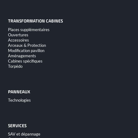
TRANSFORMATION CABINES
Aller
Places supplémentaires
au
Ouvertures
contenu
Accessoires
Arceaux & Protection
Modification pavillon
Aménagements
Cabines spécifiques
Torpédo
PANNEAUX
Aller
Technologies
au
contenu
SERVICES
Aller
SAV et dépannage
au