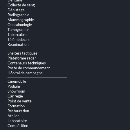
Dentaire
contenu
Collecte de sang
Dépistage
Radiographie
Mammographie
Ophtalmologie
Tomographie
Tuberculose
Télémédecine
Réanimation
Shelters tactiques
Plateforme radar
Conteneurs techniques
Poste de commandement
Hôpital de campagne
Cinémobile
Podium
Showroom
Car régie
Point de vente
Formation
Restauration
Atelier
Laboratoire
Compétition