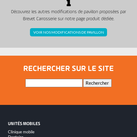
Découvrez les autres modifications de pavillon proposées par
Brevet Carrosserie sur notre page produit dédiée.
VOIR NOS MODIFICATIONS DE PAVILLON
RECHERCHER SUR LE SITE
Mots-
Rechercher
clés
UNITÉS MOBILES
Aller
Clinique mobile
au