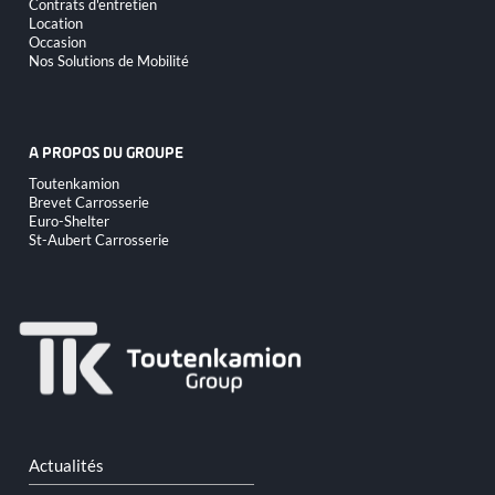
Contrats d'entretien
contenu
Location
Occasion
Nos Solutions de Mobilité
A PROPOS DU GROUPE
Aller
Toutenkamion
au
Brevet Carrosserie
contenu
Euro-Shelter
St-Aubert Carrosserie
Aller
Actualités
au
contenu