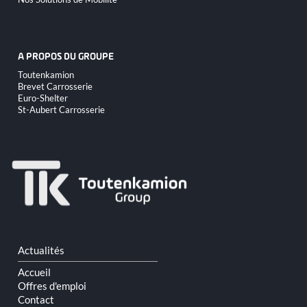
A PROPOS DU GROUPE
Aller
Toutenkamion
au
Brevet Carrosserie
contenu
Euro-Shelter
St-Aubert Carrosserie
Aller
Actualités
au
contenu
Accueil
Offres d'emploi
Contact