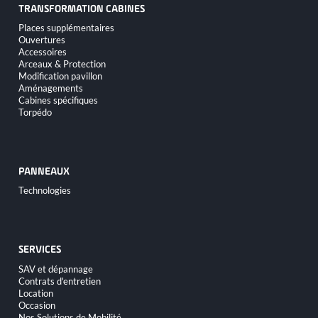
TRANSFORMATION CABINES
Aller
Places supplémentaires
au
Ouvertures
contenu
Accessoires
Arceaux & Protection
Modification pavillon
Aménagements
Cabines spécifiques
Torpédo
PANNEAUX
Aller
Technologies
au
contenu
SERVICES
Aller
SAV et dépannage
au
Contrats d'entretien
contenu
Location
Occasion
Nos Solutions de Mobilité