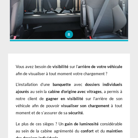
Visualisez l’arrière de votre véhicule à tout moment grâce aux sièges
ajourés
Vous avez besoin de
visibilité
sur l’
arrière de votre véhicule
afin de visualiser à tout moment votre chargement ?
L’installation d’une
banquette
avec
dossiers individuels
ajourés
au sein la
cabine d’origine
avec vitrages
, a permis à
notre client de
gagner en visibilité
sur l’arrière de son
véhicule afin de pouvoir
visualiser son chargement
à tout
moment et de s’assurer de sa
sécurité
.
Le plus de ces sièges ? Un
gain de luminosité
considérable
au sein de la cabine agrémenté du
confort
et du
maintien
des dossiers individuels
.