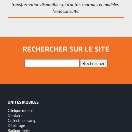
Transformation disponible sur d'autres marques et modèles -
Nous consulter
RECHERCHER SUR LE SITE
Mots-
Rechercher
clés
UNITÉS MOBILES
Aller
Clinique mobile
au
Dentaire
contenu
Collecte de sang
Dépistage
Radiographie