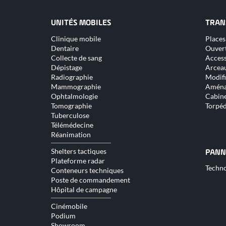
UNITÉS MOBILES
TRAN
Aller
Aller
Clinique mobile
Places
au
au
Dentaire
Ouver
contenu
conte
Collecte de sang
Access
Dépistage
Arceau
Radiographie
Modifi
Mammographie
Aména
Ophtalmologie
Cabine
Tomographie
Torpé
Tuberculose
Télémédecine
Réanimation
Shelters tactiques
PANN
Plateforme radar
Aller
Techno
Conteneurs techniques
au
Poste de commandement
conte
Hôpital de campagne
Cinémobile
Podium
Showroom