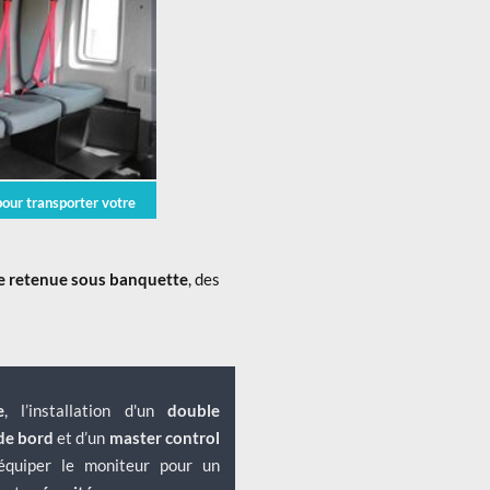
pour transporter votre
de retenue sous banquette
, des
e
, l’installation d'un
double
de bord
et d’un
master control
’équiper le moniteur pour un