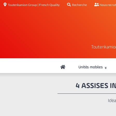
Toutenkamion Group | French Quality
Recherche
Nous recru
Toutenkamio
Unités mobiles
4 ASSISES I
Idéa