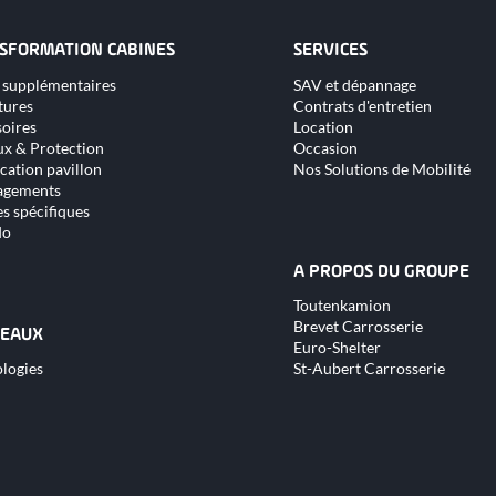
SFORMATION CABINES
SERVICES
Aller
 supplémentaires
SAV et dépannage
au
tures
Contrats d'entretien
nu
contenu
oires
Location
x & Protection
Occasion
cation pavillon
Nos Solutions de Mobilité
gements
s spécifiques
do
A PROPOS DU GROUPE
Aller
Toutenkamion
au
Brevet Carrosserie
contenu
EAUX
Euro-Shelter
logies
St-Aubert Carrosserie
nu