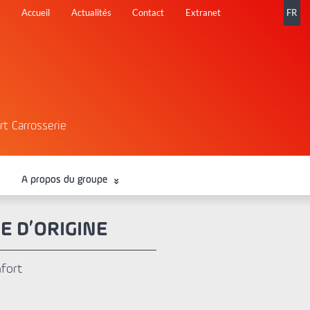
Aller
Accueil
Actualités
Contact
Extranet
FR
au
contenu
rt Carrosserie
A propos du groupe
NE D’ORIGINE
nfort