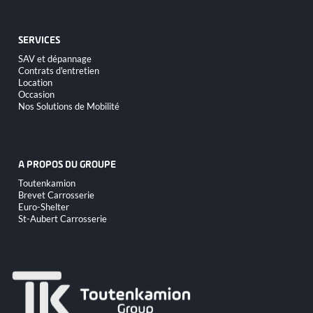
SERVICES
Aller
SAV et dépannage
au
Contrats d'entretien
contenu
Location
Occasion
Nos Solutions de Mobilité
A PROPOS DU GROUPE
Aller
Toutenkamion
au
Brevet Carrosserie
contenu
Euro-Shelter
St-Aubert Carrosserie