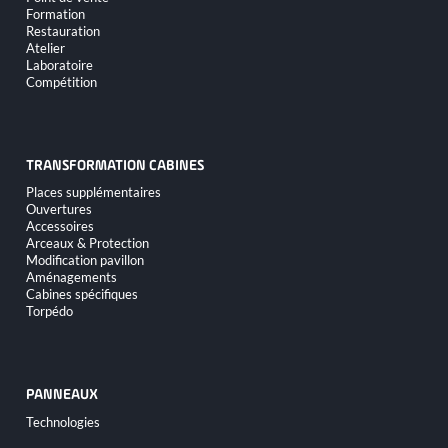
Formation
Restauration
Atelier
Laboratoire
Compétition
TRANSFORMATION CABINES
Aller
Places supplémentaires
au
Ouvertures
contenu
Accessoires
Arceaux & Protection
Modification pavillon
Aménagements
Cabines spécifiques
Torpédo
PANNEAUX
Aller
Technologies
au
contenu