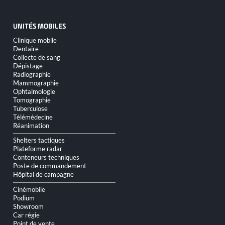
UNITÉS MOBILES
Aller
Clinique mobile
au
Dentaire
contenu
Collecte de sang
Dépistage
Radiographie
Mammographie
Ophtalmologie
Tomographie
Tuberculose
Télémédecine
Réanimation
Shelters tactiques
Plateforme radar
Conteneurs techniques
Poste de commandement
Hôpital de campagne
Cinémobile
Podium
Showroom
Car régie
Point de vente