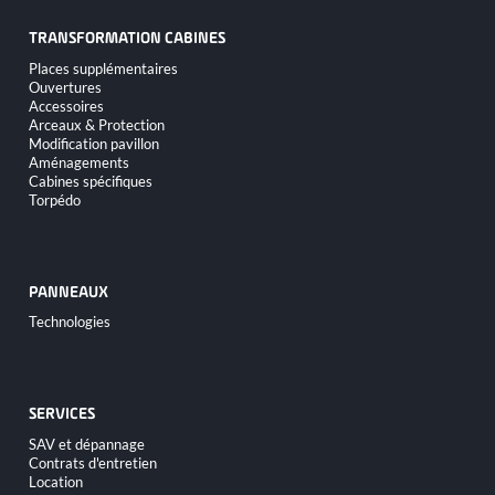
TRANSFORMATION CABINES
Aller
Places supplémentaires
au
Ouvertures
contenu
Accessoires
Arceaux & Protection
Modification pavillon
Aménagements
Cabines spécifiques
Torpédo
PANNEAUX
Aller
Technologies
au
contenu
SERVICES
Aller
SAV et dépannage
au
Contrats d'entretien
contenu
Location