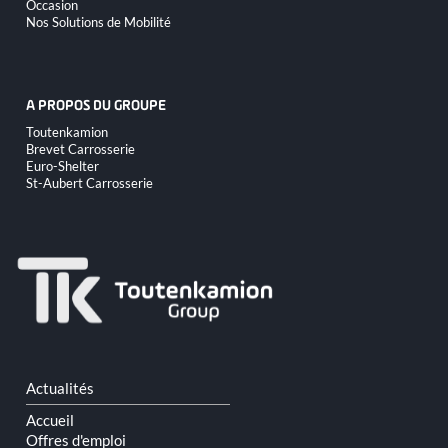
Occasion
Nos Solutions de Mobilité
A PROPOS DU GROUPE
Aller
Toutenkamion
au
Brevet Carrosserie
contenu
Euro-Shelter
St-Aubert Carrosserie
Aller
Actualités
au
contenu
Accueil
Offres d'emploi