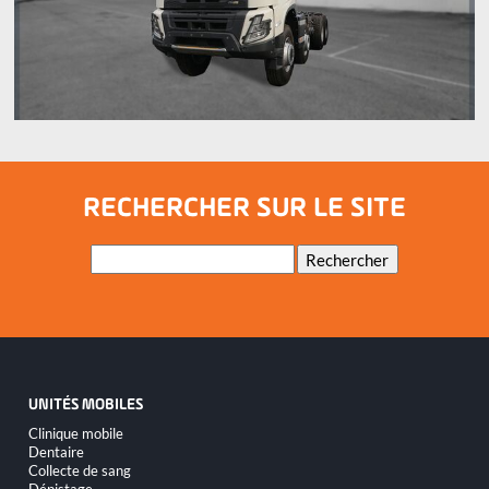
RECHERCHER SUR LE SITE
Mots-
Rechercher
clés
UNITÉS MOBILES
Aller
Clinique mobile
au
Dentaire
contenu
Collecte de sang