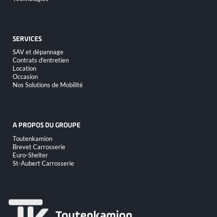
au
contenu
SERVICES
Aller
SAV et dépannage
au
Contrats d'entretien
contenu
Location
Occasion
Nos Solutions de Mobilité
A PROPOS DU GROUPE
Aller
Toutenkamion
au
Brevet Carrosserie
contenu
Euro-Shelter
St-Aubert Carrosserie