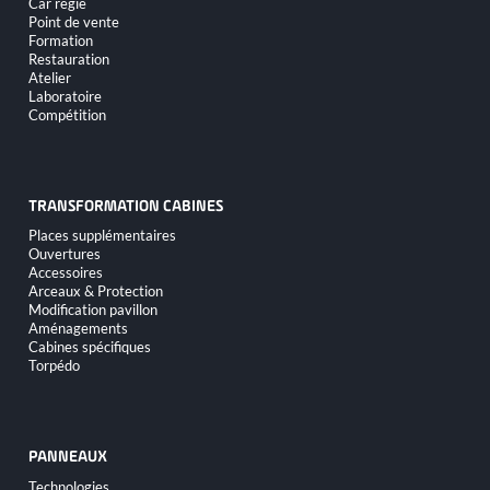
Car régie
Point de vente
Formation
Restauration
Atelier
Laboratoire
Compétition
TRANSFORMATION CABINES
Aller
Places supplémentaires
au
Ouvertures
contenu
Accessoires
Arceaux & Protection
Modification pavillon
Aménagements
Cabines spécifiques
Torpédo
PANNEAUX
Aller
Technologies