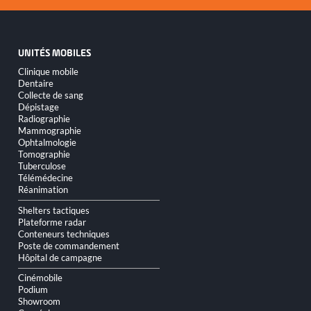
UNITÉS MOBILES
Aller
Clinique mobile
au
Dentaire
contenu
Collecte de sang
Dépistage
Radiographie
Mammographie
Ophtalmologie
Tomographie
Tuberculose
Télémédecine
Réanimation
Shelters tactiques
Plateforme radar
Conteneurs techniques
Poste de commandement
Hôpital de campagne
Cinémobile
Podium
Showroom