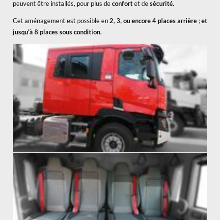
peuvent être installés, pour plus de
confort
et de
sécurité.
Cet aménagement est possible en
2, 3, ou encore 4 places arrière ; et
jusqu'à 8 places sous condition.