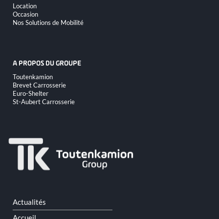
contenu
Location
Occasion
Nos Solutions de Mobilité
A PROPOS DU GROUPE
Aller
Toutenkamion
au
Brevet Carrosserie
contenu
Euro-Shelter
St-Aubert Carrosserie
Aller
Actualités
au
contenu
Accueil