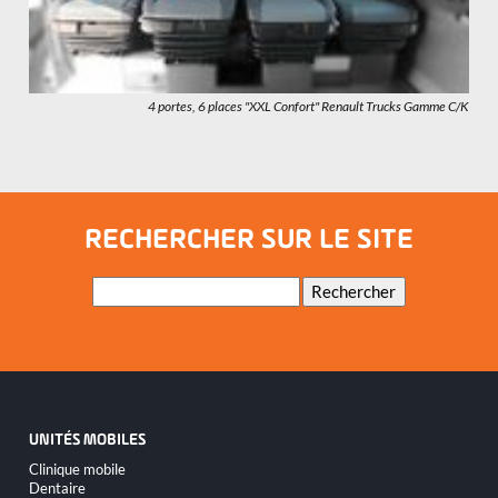
4 portes, 6 places "XXL Confort" Renault Trucks Gamme C/K
RECHERCHER SUR LE SITE
Mots-
Rechercher
clés
UNITÉS MOBILES
Aller
Clinique mobile
au
Dentaire
contenu