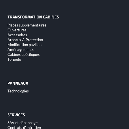
TRANSFORMATION CABINES
Aller
Places supplémentaires
au
Ouvertures
contenu
Accessoires
Arceaux & Protection
Modification pavillon
Aménagements
Cabines spécifiques
Torpédo
PANNEAUX
Aller
Technologies
au
contenu
SERVICES
Aller
SAV et dépannage
au
Contrats d'entretien