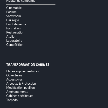
Hôpital de campagne
Cinémobile
Podium
Showroom
Car régie
Point de vente
Formation
Restauration
Atelier
Laboratoire
Compétition
TRANSFORMATION CABINES
Aller
Places supplémentaires
au
Ouvertures
contenu
Accessoires
Arceaux & Protection
Modification pavillon
Aménagements
Cabines spécifiques
Torpédo