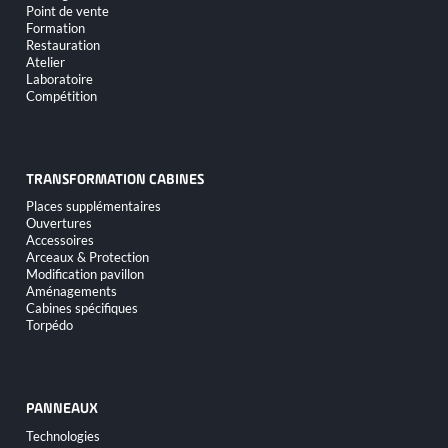
Point de vente
Formation
Restauration
Atelier
Laboratoire
Compétition
TRANSFORMATION CABINES
Aller
Places supplémentaires
au
Ouvertures
contenu
Accessoires
Arceaux & Protection
Modification pavillon
Aménagements
Cabines spécifiques
Torpédo
PANNEAUX
Aller
Technologies
au