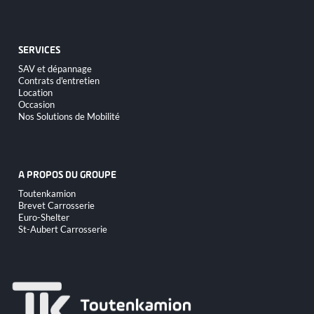
contenu
SERVICES
Aller
SAV et dépannage
au
Contrats d'entretien
contenu
Location
Occasion
Nos Solutions de Mobilité
A PROPOS DU GROUPE
Aller
Toutenkamion
au
Brevet Carrosserie
contenu
Euro-Shelter
St-Aubert Carrosserie