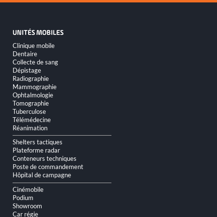
UNITÉS MOBILES
Aller
Clinique mobile
au
Dentaire
contenu
Collecte de sang
Dépistage
Radiographie
Mammographie
Ophtalmologie
Tomographie
Tuberculose
Télémédecine
Réanimation
Shelters tactiques
Plateforme radar
Conteneurs techniques
Poste de commandement
Hôpital de campagne
Cinémobile
Podium
Showroom
Car régie